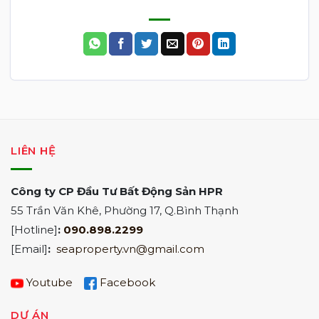
LIÊN HỆ
Công ty CP Đầu Tư Bất Động Sản HPR
55 Trần Văn Khê, Phường 17, Q.Bình Thạnh
[Hotline]
:
090.898.2299
[Email]
:
seaproperty.vn@gmail.com
Youtube
Facebook
DỰ ÁN