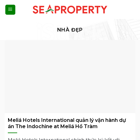
Bỏ
qua
nội
NHÀ ĐẸP
dung
Meliá Hotels International quản lý vận hành dự
án The Indochine at Meliá Hồ Tràm
Meliá Hotels International chính thức ký kết với