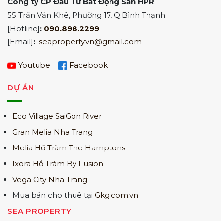
Công ty CP Đầu Tư Bất Động Sản HPR
55 Trần Văn Khê, Phường 17, Q.Bình Thạnh
[Hotline]
:
090.898.2299
[Email]
:
seaproperty.vn@gmail.com
Youtube
Facebook
DỰ ÁN
Eco Village SaiGon River
Gran Melia Nha Trang
Melia Hồ Tràm The Hamptons
Ixora Hồ Tràm By Fusion
Vega City Nha Trang
Mua bán cho thuê tại
Gkg.com.vn
SEA PROPERTY