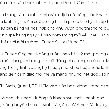
òa mình vào thiên nhiên. Fusion Resort Cam Ranh
 là trung tâm hành chính và du lịch nổi tiếng, các khác
và lành mạnh. Khi cuộc sống thành phố ở thế kỷ 21 tiếp 
ề sự cân bằng và hòa hợp cho khu vườn phố thị thông q
ình spa hàng ngày đã bao gồm trong mỗi yêu cầu đặt ph
thiện với môi trường . Fusion Suites Vũng Tàu
u Fusion Originals không tuân theo bất kỳ một phong c
 mốc thời gian trong lịch sử, đúng như tên gọi của nó. 
ng trong lĩnh vực nghệ thuật, nhà khoa hoặc hoặc lãnh 
mang đến cảm giác mới mẻ và mang những nét độc đáo r
 Thi Sách, Quận 1, TP. HCM và đi vào hoạt động trong nă
 tổ hợp khu nghỉ dưỡng và khách sạn cách thành phố 
g nóng huyền thoại Thanh Tân, Alba Wellness Valley by 