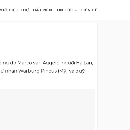
PHỐ BIỆT THỰ
ĐẤT NỀN
TIN TỨC
LIÊN HỆ
ding do Marco van Aggele, người Hà Lan,
ư tư nhân Warburg Pincus (Mỹ) và quỹ