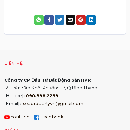
LIÊN HỆ
Công ty CP Đầu Tư Bất Động Sản HPR
55 Trần Văn Khê, Phường 17, Q.Bình Thạnh
[Hotline]
:
090.898.2299
[Email]
:
seaproperty.vn@gmail.com
Youtube
Facebook