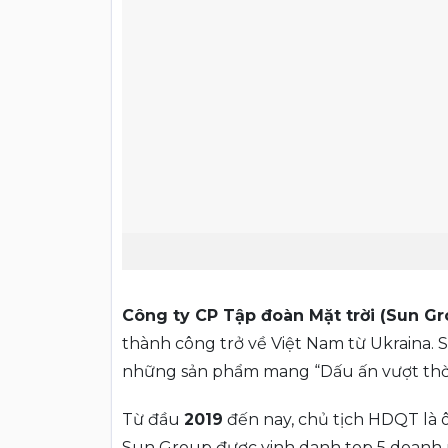
Công ty CP Tập đoàn Mặt trời (Sun Gr
thành công trở về Việt Nam từ Ukraina. S
những sản phẩm mang “Dấu ấn vượt thời
Từ đầu
2019
đến nay, chủ tịch HDQT là ô
Sun Group được vinh danh top 5 doanh n