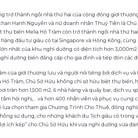
ng trở thành ngôi nhà thứ hai của cộng đồng giới thượng
than Hạnh Nguyễn và nữ doanh nhân Thuỷ Tiên là Chủ 
ệt thự biển Melia Hồ Tràm còn trở thành ngôi nhà thứ h
n hàng đầu tư giàu có tại Singapore và Hồng Kông, cùn
ển lớn nhất của khu nghỉ dưỡng có diện tích hơn 3,000
ỉ dưỡng biển đẳng cấp cho gia đình và tiếp đón các đố
m của giới thượng lưu và người nổi tiếng bởi dịch vụ v
lia Hồ Tràm, Chủ Sở Hữu không chỉ sở hữu biệt thự biển
bơi tràn hơn 1,500 m2, 6 nhà hàng và quầy bar, dịch vụ sp
 tâm hội nghị,… và hơn 400 nhân viên và phục vụ cung cấ
 lựa chọn tham gia Chương Trình Cho Thuê, đồng nghĩa v
không sử dụng, cho những khách du ‘lịch giàu có trong v
ợi ích kép” cho Chủ Sở Hữu khi vừa nghỉ dưỡng vừa đảm