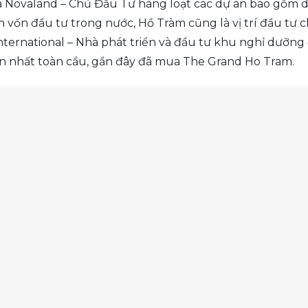
ovaland – Chủ Đầu Tư hàng loạt các dự án bao gồm dự á
n vốn đầu tư trong nước, Hồ Tràm cũng là vị trí đầu tư
International – Nhà phát triển và đầu tư khu nghỉ dưỡn
n nhất toàn cầu, gần đây đã mua The Grand Ho Tram.