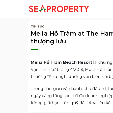
Bỏ
qua
nội
dung
TIN TỨC
Melia Hồ Tràm at The Ham
thượng lưu
Melia Hồ Tràm Beach Resort
là khu ngh
Vận hành từ tháng 4/2019, Melia Hồ Trà
thưởng “Khu nghỉ dưỡng ven biển nổi bật 
Trong thời gian vận hành, chủ đầu tư Ta
ngày càng tăng cao. Từ đó doanh nghiệp 
lượng giới hạn trên quỹ đất 14ha liền kề.