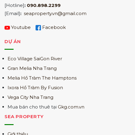
[Hotline]
:
090.898.2299
[Email]
:
seaproperty.vn@gmail.com
Youtube
Facebook
DỰ ÁN
Eco Village SaiGon River
Gran Melia Nha Trang
Melia Hồ Tràm The Hamptons
Ixora Hồ Tràm By Fusion
Vega City Nha Trang
Mua bán cho thuê tại
Gkg.com.vn
SEA PROPERTY
Giới thiệu